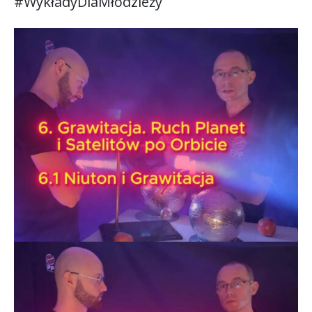
#WykładyDlaMłodzieży