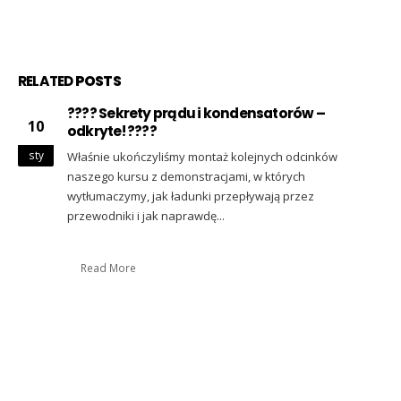
RELATED
POSTS
????✨ Rezonans, dudnienia i tajemnica
14
węzłów – czy wiesz, co kryje się w tych
zjawiskach? ✨????
sty
Co sprawia, że mosty mogą wibrować w rytm kroków, a
kieliszki pękać od dźwięku? Dlaczego instrumenty brzmią
tak pięknie, a...
Read More