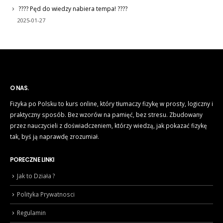
???? Pęd do wiedzy nabiera tempa! ????
2025-01-27
O NAS.
Fizyka po Polsku to kurs online, który tłumaczy fizykę w prosty, logiczny i
praktyczny sposób. Bez wzorów na pamięć, bez stresu. Zbudowany
przez nauczycieli z doświadczeniem, którzy wiedzą, jak pokazać fizykę
tak, byś ją naprawdę zrozumiał.
PORECZNE LINKI
Jak to Działa ?
Polityka Prywatnosci
Regulamin